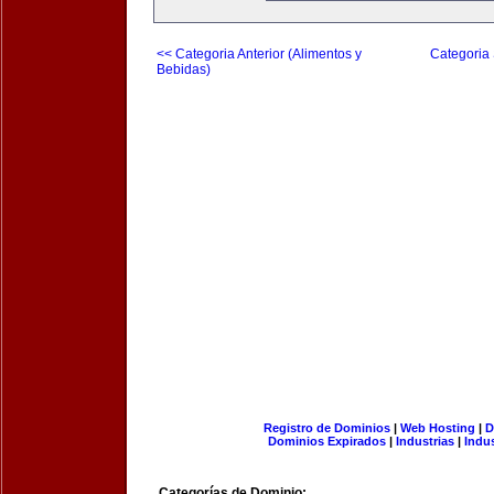
<< Categoria Anterior (Alimentos y
Categoria 
Bebidas)
Registro de Dominios
|
Web Hosting
|
D
Dominios Expirados
|
Industrias
|
Indu
Categorías de Dominio: