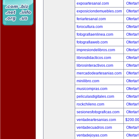
expoartesanal.com
Ofertar
exposiciondemuebles.com
Ofertar
feriartesanal.com
Ofertar
forocultura.com
Ofertar
fotografiaenlinea.com
Ofertar
fotografiaweb.com
Ofertar
impresiondelibros.com
Ofertar
librosdidacticos.com
Ofertar
librosinteractivos.com
Ofertar
mercadodeartesanias.com
Ofertar
minilibro.com
Ofertar
musicompras.com
Ofertar
peliculasdigitales.com
Ofertar
rockchileno.com
Ofertar
sesionesfotograficas.com
Ofertar
ventadeartesanias.com
$200.0
ventadecuadros.com
Ofertar
ventadejoyas.com
Ofertar