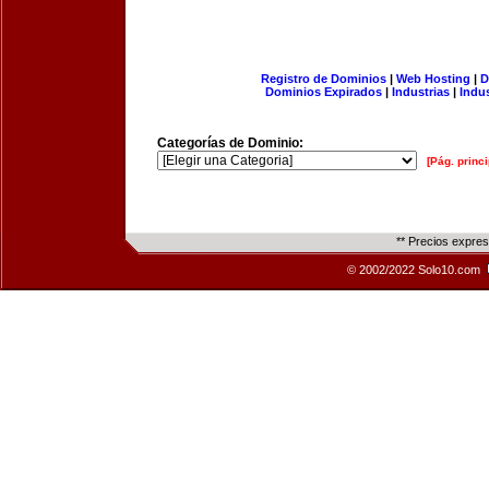
Registro de Dominios
|
Web Hosting
|
D
Dominios Expirados
|
Industrias
|
Indu
Categorías de Dominio:
[Pág. princi
** Precios expre
© 2002/2022 Solo10.com