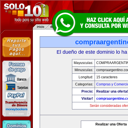
compraargenti
El dueño de este dominio lo ha
Mayusculas:
COMPRAARGENTI
Minusculas:
compraargentino.c
Longitud:
15 caracteres
Categorias:
Compras y Comercio
Precio:
Realizar una oferta
Visitar!
compraargentino.
Serán consideradas ofer
Realizar una Oferta