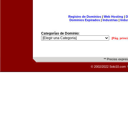
Registro de Dominios
|
Web Hosting
|
D
Dominios Expirados
|
Industrias
|
Indu
Categorías de Dominio:
[Pág. princi
** Precios expre
© 2002/2022 Solo10.com