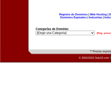
Registro de Dominios
|
Web Hosting
|
D
Dominios Expirados
|
Industrias
|
Indu
Categorías de Dominio:
[Pág. princi
** Precios expre
© 2002/2022 Solo10.com