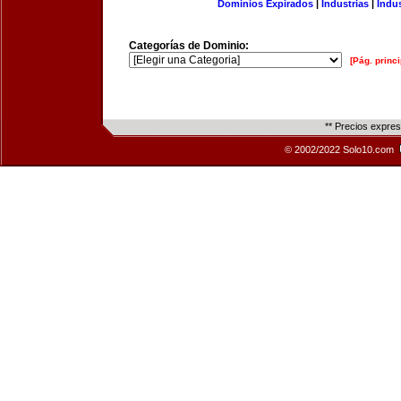
Dominios Expirados
|
Industrias
|
Indu
Categorías de Dominio:
[Pág. princi
** Precios expre
© 2002/2022 Solo10.com