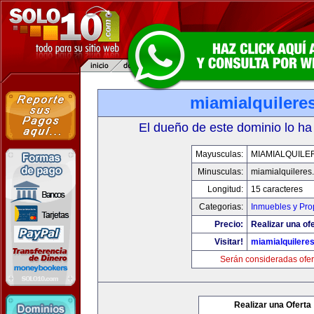
miamialquilere
El dueño de este dominio lo ha
Mayusculas:
MIAMIALQUILE
Minusculas:
miamialquileres
Longitud:
15 caracteres
Categorias:
Inmuebles y Pr
Precio:
Realizar una ofe
Visitar!
miamialquilere
Serán consideradas ofer
Realizar una Oferta