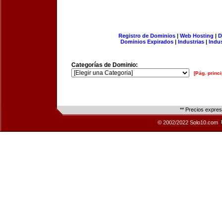
Registro de Dominios
|
Web Hosting
|
D
Dominios Expirados
|
Industrias
|
Indu
Categorías de Dominio:
[Pág. princi
** Precios expre
© 2002/2022 Solo10.com