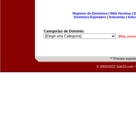
Registro de Dominios
|
Web Hosting
|
D
Dominios Expirados
|
Industrias
|
Indu
Categorías de Dominio:
[Pág. princi
** Precios expre
© 2002/2022 Solo10.com