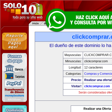
clickcomprar
El dueño de este dominio lo ha
Mayusculas:
CLICKCOMPRAR.
Minusculas:
clickcomprar.com
Longitud:
12 caracteres
Categorias:
Compras y Comercio
Precio:
Realizar una oferta
Visitar!
clickcomprar.com
Serán consideradas ofer
Realizar una Oferta