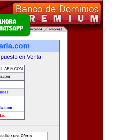
iaria.com
 puesto en Venta
ILIARIA.COM
ia.com
dades
ria.com
tas
ealizar una Oferta