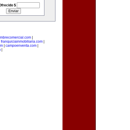
Ofrecido $
mbrecomercial.com
|
|
franquiciainmobiliaria.com
|
om
|
campoenventa.com
|
m
|