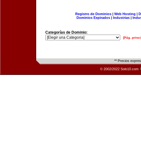
Registro de Dominios
|
Web Hosting
|
D
Dominios Expirados
|
Industrias
|
Indu
Categorías de Dominio:
[Pág. princi
** Precios expre
© 2002/2022 Solo10.com