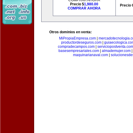
COMPRAR AHORA
Precio $
1,980.00
Precio 
COMPRAR AHORA
Otros dominios en venta:
MiPropiaEmpresa.com
|
mercadotecnologia.
productordeseguros.com
|
guiaecologica.co
compradecampos.com
|
serviciopostventa.co
basesempresariales.com
|
almademujer.com
maquinarianaval.com
|
solucionesde