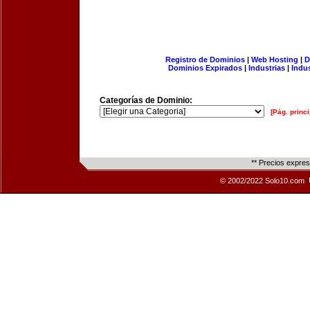
Registro de Dominios
|
Web Hosting
|
D
Dominios Expirados
|
Industrias
|
Indu
Categorías de Dominio:
[Pág. princi
** Precios expre
© 2002/2022 Solo10.com