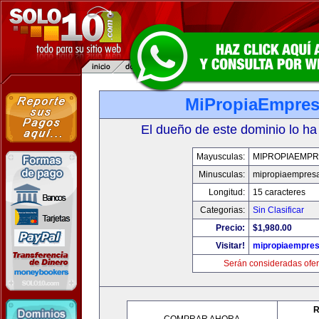
MiPropiaEmpre
El dueño de este dominio lo ha
Mayusculas:
MIPROPIAEMPR
Minusculas:
mipropiaempres
Longitud:
15 caracteres
Categorias:
Sin Clasificar
Precio:
$1,980.00
Visitar!
mipropiaempre
Serán consideradas ofer
R