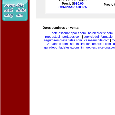
COMPRAR AHORA
Precio $
980.00
Precio 
COMPRAR AHORA
Otros dominios en venta:
hotelesflorianopolis.com
|
hotelesrecife.com
|
repuestosimportados.com
|
serviciodeinformacio
segurosempresariales.com
|
casasenchile.com
|
me
zonainmo.com
|
administracioncomercial.com
|
d
guiadepuntadeleste.com
|
inmueblesbarcelona.co