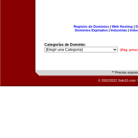
Registro de Dominios
|
Web Hosting
|
D
Dominios Expirados
|
Industrias
|
Indu
Categorías de Dominio:
[Pág. princi
** Precios expre
© 2002/2022 Solo10.com