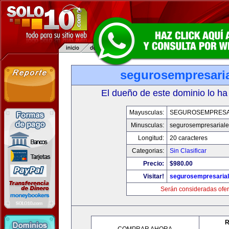
segurosempresari
El dueño de este dominio lo ha
Mayusculas:
SEGUROSEMPRESA
Minusculas:
segurosempresarial
Longitud:
20 caracteres
Categorias:
Sin Clasificar
Precio:
$980.00
Visitar!
segurosempresaria
Serán consideradas ofer
R