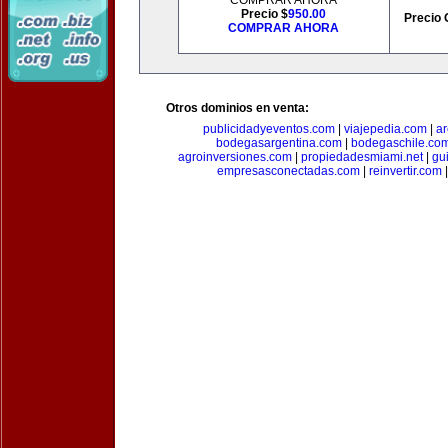
COMPRAR AHORA
Precio $
950.00
Precio 
COMPRAR AHORA
Otros dominios en venta:
publicidadyeventos.com
|
viajepedia.com
|
ar
bodegasargentina.com
|
bodegaschile.co
agroinversiones.com
|
propiedadesmiami.net
|
gu
empresasconectadas.com
|
reinvertir.com