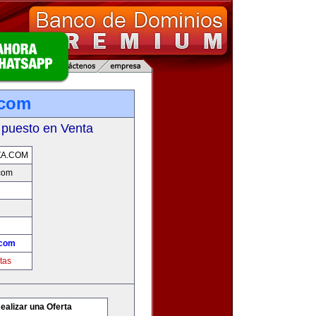
.com
 puesto en Venta
ZA.COM
com
.com
tas
ealizar una Oferta