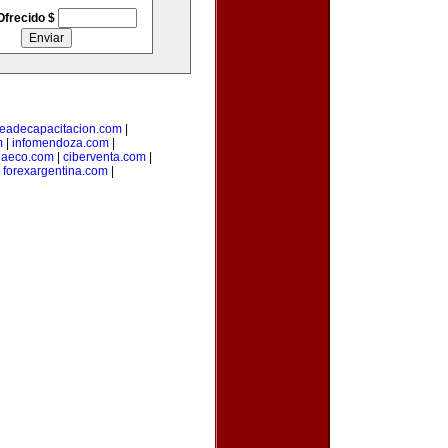
Ofrecido $
eadecapacitacion.com
|
m
|
infomendoza.com
|
iaeco.com
|
ciberventa.com
|
|
forexargentina.com
|