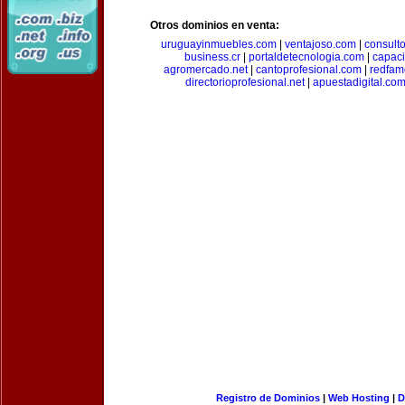
Otros dominios en venta:
uruguayinmuebles.com
|
ventajoso.com
|
consult
business.cr
|
portaldetecnologia.com
|
capac
agromercado.net
|
cantoprofesional.com
|
redfam
directorioprofesional.net
|
apuestadigital.co
Registro de Dominios
|
Web Hosting
|
D