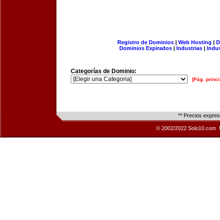
Registro de Dominios
|
Web Hosting
|
D
Dominios Expirados
|
Industrias
|
Indu
Categorías de Dominio:
[Pág. princi
** Precios expre
© 2002/2022 Solo10.com