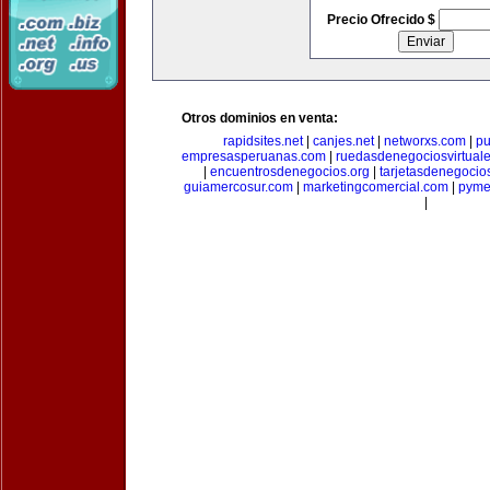
Precio Ofrecido $
Otros dominios en venta:
rapidsites.net
|
canjes.net
|
networxs.com
|
pu
empresasperuanas.com
|
ruedasdenegociosvirtual
|
encuentrosdenegocios.org
|
tarjetasdenegocio
guiamercosur.com
|
marketingcomercial.com
|
pyme
|