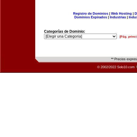
Registro de Dominios
|
Web Hosting
|
D
Dominios Expirados
|
Industrias
|
Indu
Categorías de Dominio:
[Pág. princi
** Precios expre
© 2002/2022 Solo10.com