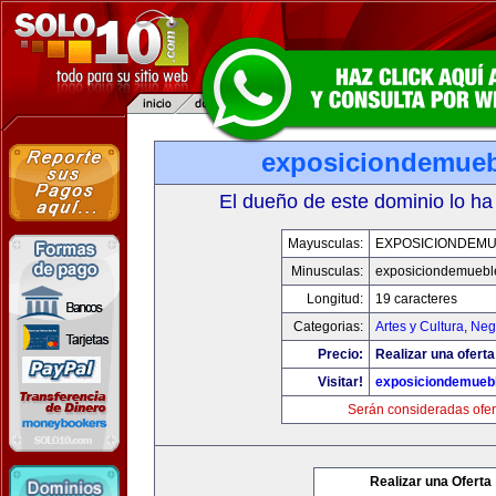
exposiciondemue
El dueño de este dominio lo ha
Mayusculas:
EXPOSICIONDEM
Minusculas:
exposiciondemuebl
Longitud:
19 caracteres
Categorias:
Artes y Cultura
,
Neg
Precio:
Realizar una oferta
Visitar!
exposiciondemueb
Serán consideradas ofer
Realizar una Oferta