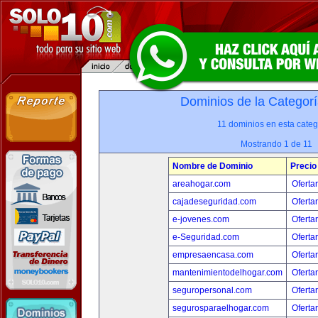
Dominios de la Categorí
11 dominios en esta categ
Mostrando 1 de 11
Nombre de Dominio
Precio
areahogar.com
Oferta
cajadeseguridad.com
Oferta
e-jovenes.com
Oferta
e-Seguridad.com
Oferta
empresaencasa.com
Oferta
mantenimientodelhogar.com
Oferta
seguropersonal.com
Oferta
segurosparaelhogar.com
Oferta