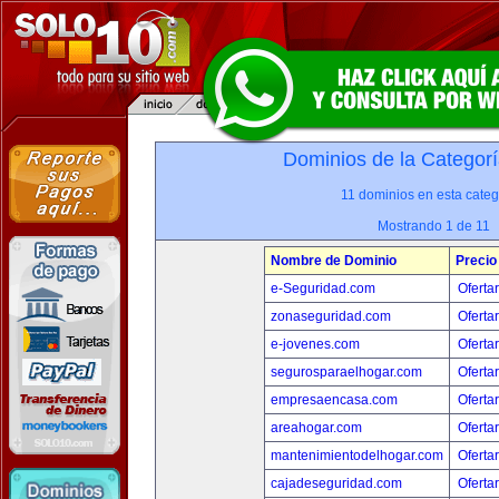
Dominios de la Categorí
11 dominios en esta categ
Mostrando 1 de 11
Nombre de Dominio
Precio
e-Seguridad.com
Oferta
zonaseguridad.com
Oferta
e-jovenes.com
Oferta
segurosparaelhogar.com
Oferta
empresaencasa.com
Oferta
areahogar.com
Oferta
mantenimientodelhogar.com
Oferta
cajadeseguridad.com
Oferta