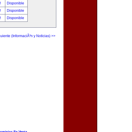
r!
Disponible
r!
Disponible
r!
Disponible
uiente (InformaciÃ³n y Noticias) >>
ominios En Venta