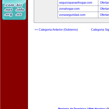
segurosparaelhogar.com
Oferta
zonahogar.com
Oferta
zonaseguridad.com
Oferta
<< Categoria Anterior (Gobierno)
Categoria Sig
Registro de Dominios
|
Web Hosting
|
D